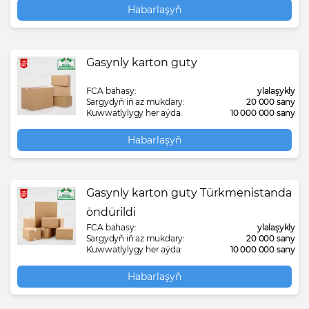
Habarlaşyň
Gasynly karton guty
FCA bahasy:
ylalaşykly
Sargydyň iň az mukdary:
20 000 sany
Kuwwatlylygy her aýda:
10 000 000 sany
Habarlaşyň
Gasynly karton guty Türkmenistanda
öndürildi
FCA bahasy:
ylalaşykly
Sargydyň iň az mukdary:
20 000 sany
Kuwwatlylygy her aýda:
10 000 000 sany
Habarlaşyň