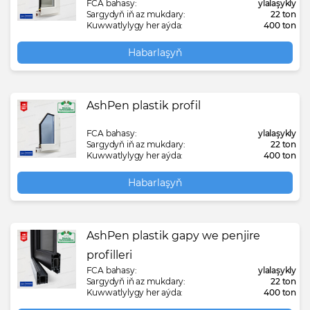
FCA bahasy:
ylalaşykly
Sargydyň iň az mukdary:
22 ton
Kuwwatlylygy her aýda:
400 ton
Habarlaşyň
AshPen plastik profil
FCA bahasy:
ylalaşykly
Sargydyň iň az mukdary:
22 ton
Kuwwatlylygy her aýda:
400 ton
Habarlaşyň
AshPen plastik gapy we penjire
profilleri
FCA bahasy:
ylalaşykly
Sargydyň iň az mukdary:
22 ton
Kuwwatlylygy her aýda:
400 ton