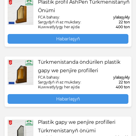
Plastik profil AshPen Türkmenistanyň
Önümi
FCA bahasy:
ylalaşykly
Sargydyň iň az mukdary:
22 ton
Kuwwatlylygy her aýda:
400 ton
Habarlaşyň
Türkmenistanda öndürilen plastik
gapy we penjire profilleri
FCA bahasy:
ylalaşykly
Sargydyň iň az mukdary:
22 ton
Kuwwatlylygy her aýda:
400 ton
Habarlaşyň
Plastik gapy we penjire profilleri
Türkmenistanyň önümi