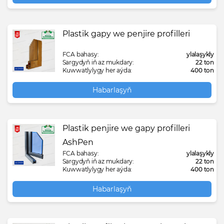
Plastik gapy we penjire profilleri
FCA bahasy:
ylalaşykly
Sargydyň iň az mukdary:
22 ton
Kuwwatlylygy her aýda:
400 ton
Habarlaşyň
Plastik penjire we gapy profilleri
AshPen
FCA bahasy:
ylalaşykly
Sargydyň iň az mukdary:
22 ton
Kuwwatlylygy her aýda:
400 ton
Habarlaşyň