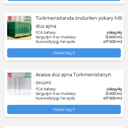
Türkmenistanda öndürilen ýokary hilli
düz aýna
FCA bahasy:
ylalaşykly
Sargydyň iň az mukdary:
12 000 m2
Kuwwatlylygy her aýda:
417 000 m2
Habarlaşyň
Arassa düz aýna Türkmenistanyň
önümi
FCA bahasy:
ylalaşykly
Sargydyň iň az mukdary:
12 000 m2
Kuwwatlylygy her aýda:
417 000 m2
Habarlaşyň