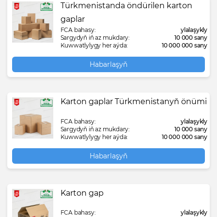
Türkmenistanda öndürilen karton
gaplar
FCA bahasy:
ylalaşykly
Sargydyň iň az mukdary:
10 000 sany
Kuwwatlylygy her aýda:
10 000 000 sany
Habarlaşyň
Karton gaplar Türkmenistanyň önümi
FCA bahasy:
ylalaşykly
Sargydyň iň az mukdary:
10 000 sany
Kuwwatlylygy her aýda:
10 000 000 sany
Habarlaşyň
Karton gap
FCA bahasy:
ylalaşykly