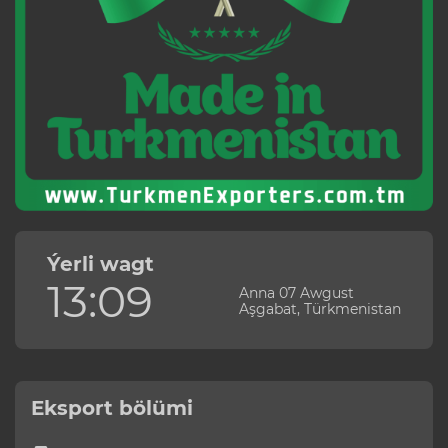
Ýerli wagt
13:09
Anna 07 Awgust
Aşgabat, Türkmenistan
Eksport bölümi