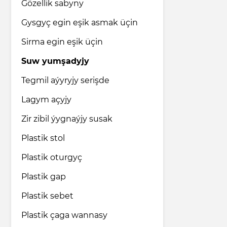
Gözellik sabyny
Gysgyç egin eşik asmak üçin
Sirma egin eşik üçin
Suw yumşadyjy
Tegmil aýyryjy serişde
Lagym açyjy
Zir zibil ýygnaýjy susak
Plastik stol
Plastik oturgyç
Plastik gap
Plastik sebet
Plastik çaga wannasy