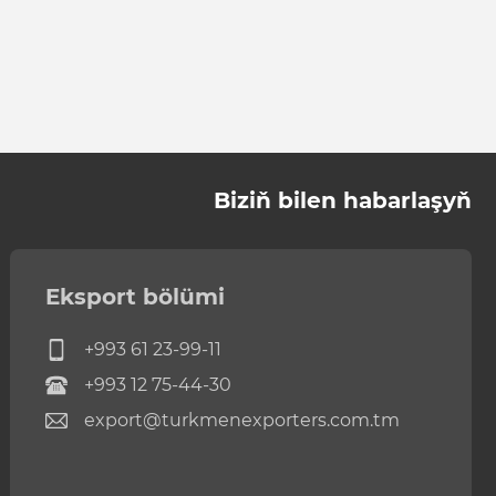
Biziň bilen habarlaşyň
Eksport bölümi
+993 61 23-99-11
+993 12 75-44-30
export@turkmenexporters.com.tm