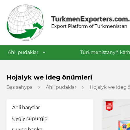
Export Platform of Turkmenistan
Ähli pudaklar
Türkmenistanyň kärh
Dokma senagaty
Hojalyk we ideg önümleri
Baş sahypa
Ähli pudaklar
Hojalyk we ideg 
Azyk senagaty
Ähli harytlar
Nebit-himiýa senagaty
Çygly süpürgiç
Gurluşyk materiallary senagaty
Çüýşe banka