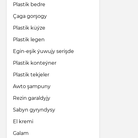
Plastik bedre
Çaga gorşogy
Plastik küýze
Plastik legen
Egin-eşik ýuwujy serişde
Plastik konteýner
Plastik tekjeler
Awto şampuny
Rezin garaldyjy
Sabyn gyryndysy
El kremi
Galam