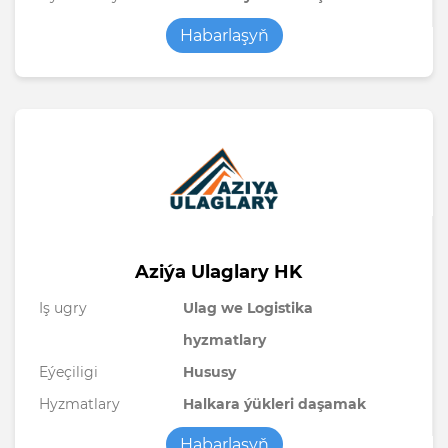
Habarlaşyň
Aziýa Ulaglary HK
Iş ugry
Ulag we Logistika
hyzmatlary
Eýeçiligi
Hususy
Hyzmatlary
Halkara ýükleri daşamak
Habarlaşyň