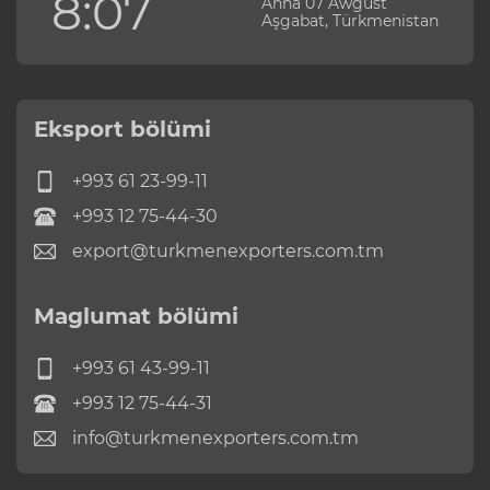
8:07
Anna 07 Awgust
Aşgabat, Türkmenistan
Eksport bölümi
+993 61 23-99-11
+993 12 75-44-30
export@turkmenexporters.com.tm
Maglumat bölümi
+993 61 43-99-11
+993 12 75-44-31
info@turkmenexporters.com.tm