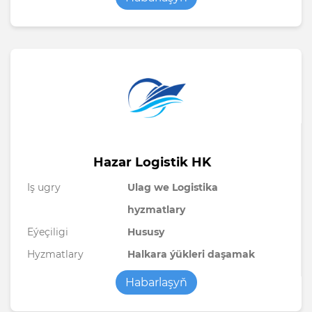
Hazar Logistik HK
Iş ugry
Ulag we Logistika
hyzmatlary
Eýeçiligi
Hususy
Hyzmatlary
Halkara ýükleri daşamak
Habarlaşyň