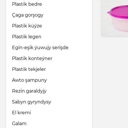
Plastik bedre
Çaga gorşogy
Plastik küýze
Plastik legen
Egin-eşik ýuwujy serişde
Plastik konteýner
Plastik tekjeler
Awto şampuny
Rezin garaldyjy
Sabyn gyryndysy
El kremi
Galam