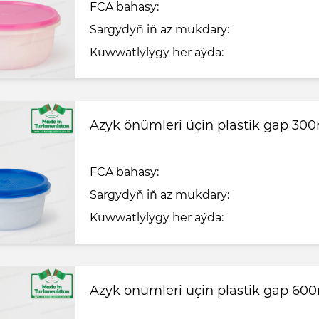
FCA bahasy:
Sargydyň iň az mukdary:
Kuwwatlylygy her aýda:
Azyk önümleri üçin plastik gap 30
FCA bahasy:
Sargydyň iň az mukdary:
Kuwwatlylygy her aýda:
Azyk önümleri üçin plastik gap 60