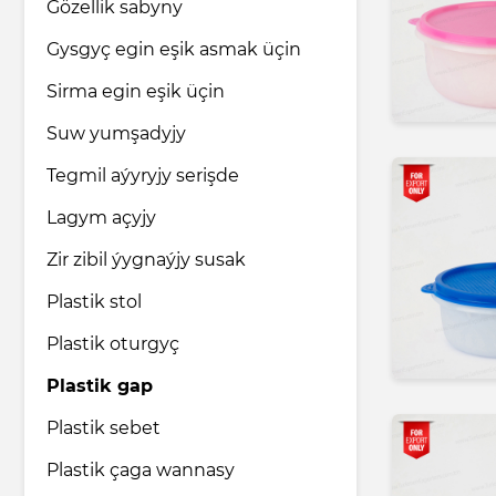
Gözellik sabyny
Gysgyç egin eşik asmak üçin
Sirma egin eşik üçin
Suw yumşadyjy
Tegmil aýyryjy serişde
Lagym açyjy
Zir zibil ýygnaýjy susak
Plastik stol
Plastik oturgyç
Plastik gap
Plastik sebet
Plastik çaga wannasy