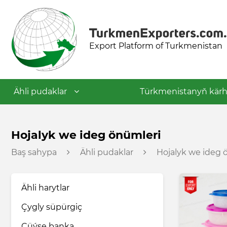
Export Platform of Turkmenistan
Ähli pudaklar
Türkmenistanyň kärh
Dokma senagaty
Hojalyk we ideg önümleri
Baş sahypa
Ähli pudaklar
Hojalyk we ideg 
Azyk senagaty
Ähli harytlar
Nebit-himiýa senagaty
Çygly süpürgiç
Gurluşyk materiallary senagaty
Çüýşe banka