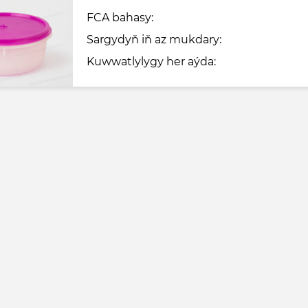
FCA bahasy:
Sargydyň iň az mukdary:
Kuwwatlylygy her aýda: