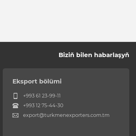
Biziň bilen habarlaşyň
Eksport bölümi
+993 61 23-99-11
+993 12 75-44-30
export@turkmenexporters.com.tm