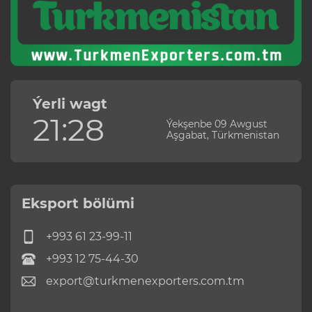
Ýerli wagt
21:28
Ýekşenbe 09 Awgust
Aşgabat, Türkmenistan
Eksport bölümi
+993 61 23-99-11
+993 12 75-44-30
export@turkmenexporters.com.tm