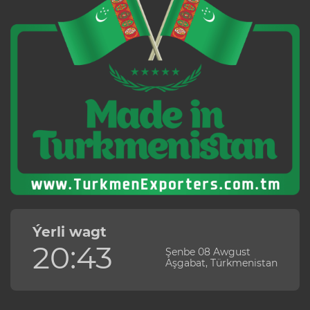
Ýerli wagt
20:43
Şenbe 08 Awgust
Aşgabat, Türkmenistan