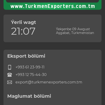
Ýerli wagt
21:07
Ýekşenbe 09 Awgust
Aşgabat, Türkmenistan
Eksport bölümi
+993 61 23-99-11
+993 12 75-44-30
export@turkmenexporters.com.tm
Maglumat bölümi