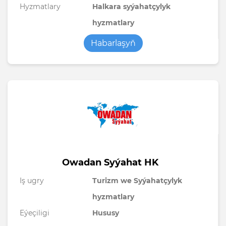
Hyzmatlary
Halkara syýahatçylyk
hyzmatlary
Habarlaşyň
Owadan Syýahat HK
Iş ugry
Turizm we Syýahatçylyk
hyzmatlary
Eýeçiligi
Hususy