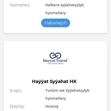
Hyzmatlary
Halkara syýahatçylyk
hyzmatlary
Habarlaşyň
Haýýat Syýahat HK
Iş ugry
Turizm we Syýahatçylyk
hyzmatlary
Eýeçiligi
Hususy