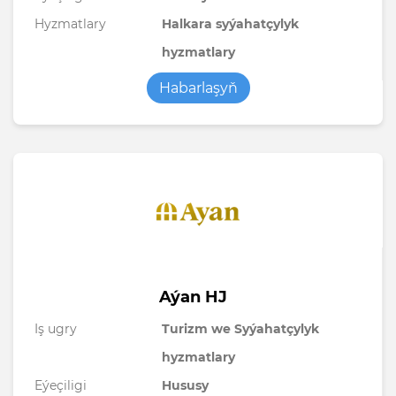
Hyzmatlary
Halkara syýahatçylyk
hyzmatlary
Habarlaşyň
Aýan HJ
Iş ugry
Turizm we Syýahatçylyk
hyzmatlary
Eýeçiligi
Hususy