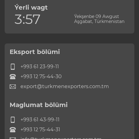
Ýerli wagt
3:57
Ýekşenbe 09 Awgust
Aşgabat, Türkmenistan
Eksport bölümi
+993 61 23-99-11
+993 12 75-44-30
export@turkmenexporters.com.tm
Maglumat bölümi
+993 61 43-99-11
+993 12 75-44-31