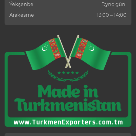
Ýekşenbe
Dynç güni
Arakesme
13:00 – 14:00