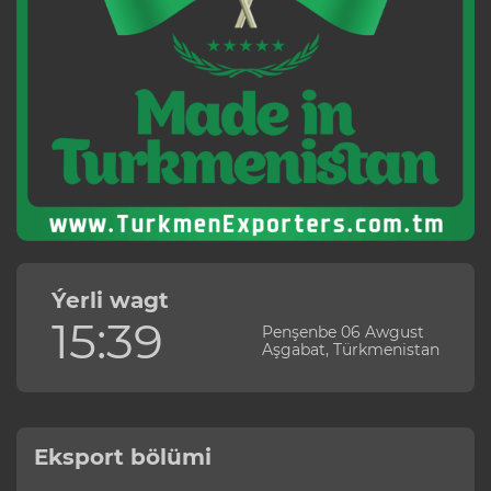
Ýerli wagt
15:39
Penşenbe 06 Awgust
Aşgabat, Türkmenistan
Eksport bölümi