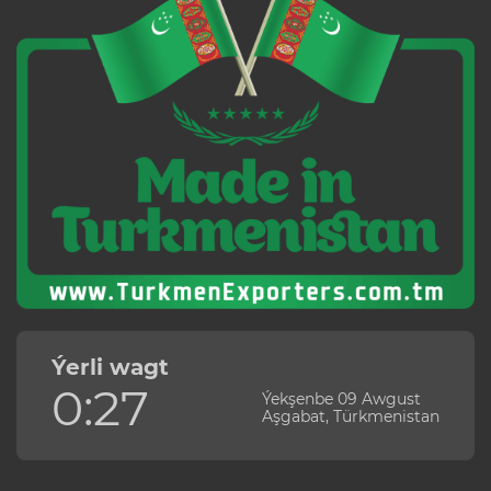
Ýerli wagt
0:27
Ýekşenbe 09 Awgust
Aşgabat, Türkmenistan