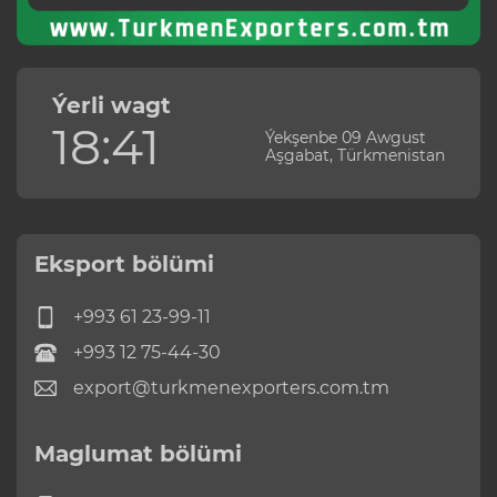
Ýerli wagt
18:41
Ýekşenbe 09 Awgust
Aşgabat, Türkmenistan
Eksport bölümi
+993 61 23-99-11
+993 12 75-44-30
export@turkmenexporters.com.tm
Maglumat bölümi