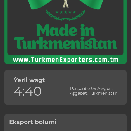
Ýerli wagt
4:40
Penşenbe 06 Awgust
Aşgabat, Türkmenistan
Eksport bölümi