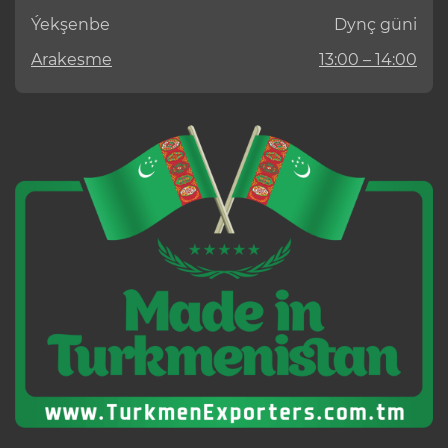
Ýekşenbe
Dynç güni
Arakesme
13:00 – 14:00