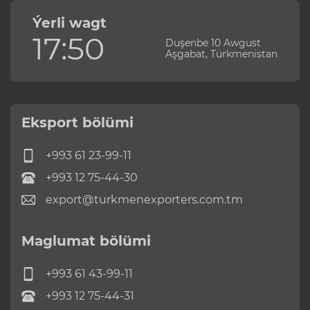
Ýerli wagt
17:50
Duşenbe 10 Awgust
Aşgabat, Türkmenistan
Eksport bölümi
+993 61 23-99-11
+993 12 75-44-30
export@turkmenexporters.com.tm
Maglumat bölümi
+993 61 43-99-11
+993 12 75-44-31