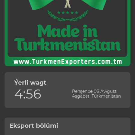
Ýerli wagt
4:56
Penşenbe 06 Awgust
Aşgabat, Türkmenistan
Eksport bölümi