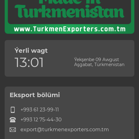
Ýerli wagt
13:01
Ýekşenbe 09 Awgust
Aşgabat, Türkmenistan
Eksport bölümi
+993 61 23-99-11
+993 12 75-44-30
export@turkmenexporters.com.tm