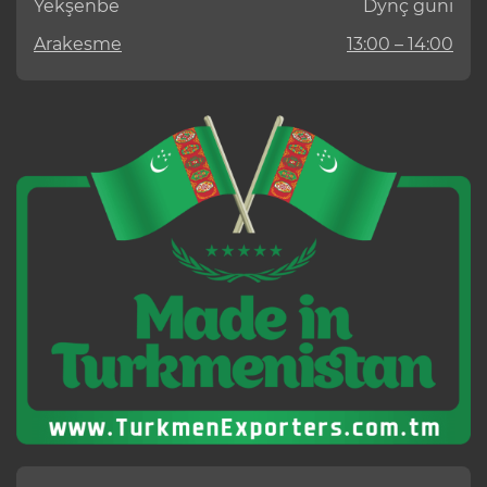
Ýekşenbe
Dynç güni
Arakesme
13:00 – 14:00