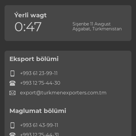
Ýerli wagt
0:47
Sişenbe 11 Awgust
Aşgabat, Türkmenistan
Eksport bölümi
+993 61 23-99-11
+993 12 75-44-30
export@turkmenexporters.com.tm
Maglumat bölümi
+993 61 43-99-11
+993 12 75-44-31