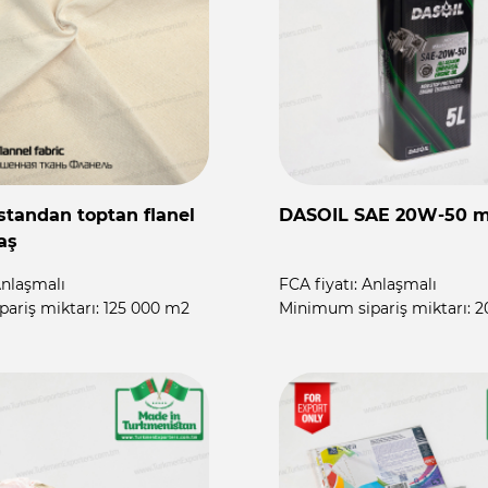
tandan toptan plastik
Ekose battaniye
ncere profilleri
nlaşmalı
FCA fiyatı:
Anlaşmalı
ariş miktarı:
22 ton
Minimum sipariş miktarı:
4