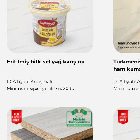
i
Türkmenistandan toptan tavuk
Türkmenis
yumurtası
kapı ve pe
FCA fiyatı:
on request
FCA fiyatı:
A
Minimum sipariş miktarı:
360 000 adet
Minimum sip