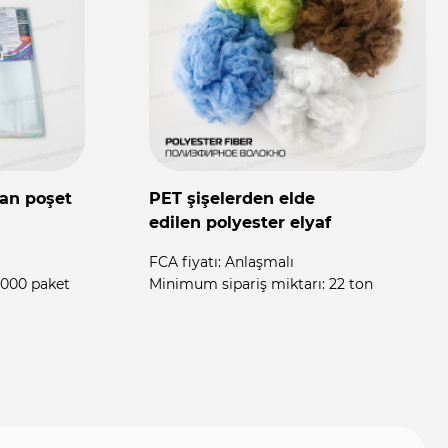
-end pamuk
Türkmenistandan toptan motor
T
yağı
p
FCA fiyatı:
Anlaşmalı
F
2 ton
Minimum sipariş miktarı:
4 400 adet
M