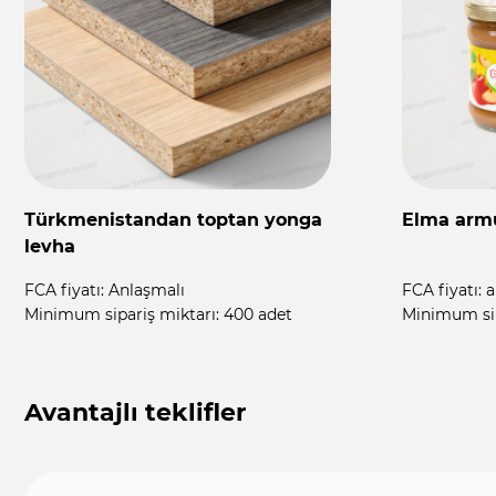
Türkmenistandan toptan şeffaf
Türkmeni
float cam
otomatik 
FCA fiyatı:
Anlaşmalı
FCA fiyatı:
A
Minimum sipariş miktarı:
12 000 m2
Minimum sip
Avantajlı teklifler