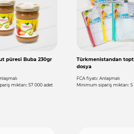
standan toptan
Yüksek kaliteli open
şanzıman yağı
iplik
nlaşmalı
FCA fiyatı:
Anlaşmalı
ariş miktarı:
5 500 adet
Minimum sipariş miktarı:
2