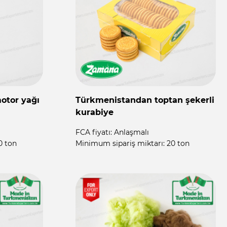
Türkmenistandan toptan
T
döşemelik kumaşlar
FCA fiyatı:
Anlaşmalı
F
 000 adet
Minimum sipariş miktarı:
50 000 m2
M