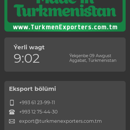
Ýerli wagt
9:02
Ýekşenbe 09 Awgust
Aşgabat, Türkmenistan
Eksport bölümi
+993 61 23-99-11
+993 12 75-44-30
export@turkmenexporters.com.tm