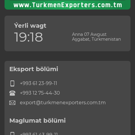
Ýerli wagt
19:18
Anna 07 Awgust
Aşgabat, Türkmenistan
Eksport bölümi
+993 61 23-99-11
+993 12 75-44-30
export@turkmenexporters.com.tm
Maglumat bölümi
+993 61 43-99-11