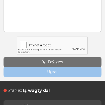
Faýl goş
Ugrat
Status:
Iş wagty däl