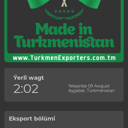
Ýerli wagt
2:02
Ýekşenbe 09 Awgust
Aşgabat, Türkmenistan
Eksport bölümi