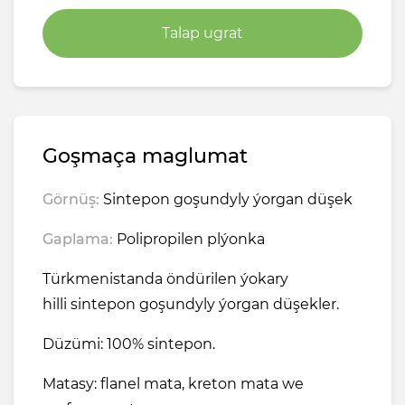
Talap ugrat
Goşmaça maglumat
Görnüş:
Sintepon goşundyly ýorgan düşek
Gaplama:
Polipropilen plýonka
Türkmenistanda öndürilen ýokary
hilli sintepon goşundyly ýorgan düşekler.
Düzümi: 100% sintepon.
Matasy: flanel mata, kreton mata we