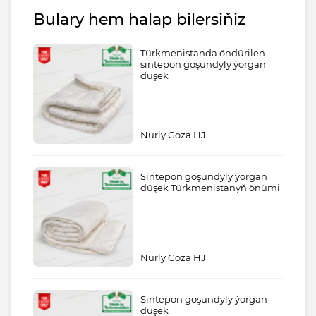
Bulary hem halap bilersiňiz
Türkmenistanda öndürilen
sintepon goşundyly ýorgan
düşek
Nurly Goza HJ
Sintepon goşundyly ýorgan
düşek Türkmenistanyň önümi
Nurly Goza HJ
Sintepon goşundyly ýorgan
düşek