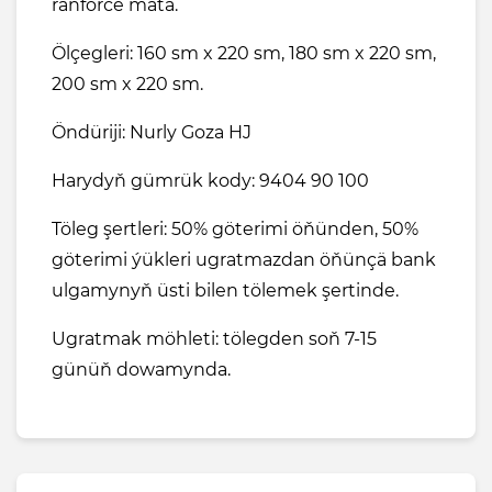
ranforсe mata.
Ölçegleri: 160 sm x 220 sm, 180 sm x 220 sm,
200 sm x 220 sm.
Öndüriji: Nurly Goza HJ
Harydyň gümrük kody: 9404 90 100
Töleg şertleri: 50% göterimi öňünden, 50%
göterimi ýükleri ugratmazdan öňünçä bank
ulgamynyň üsti bilen tölemek şertinde.
Ugratmak möhleti: tölegden soň 7-15
günüň dowamynda.