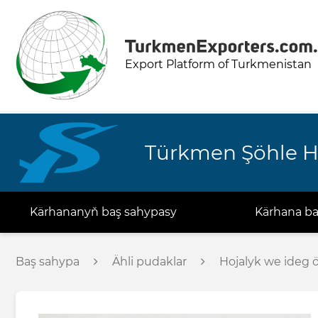
Export Platform of Turkmenistan
Türkmen Şöhle H
Kärhananyň baş sahypasy
Kärhana b
Baş sahypa
Ähli pudaklar
Hojalyk we ideg 