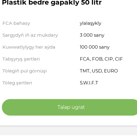
Plastik bedre gapakly 50 litr
FCA bahasy
ylalaşykly
Sargydyň iň az mukdary
3 000 sany
Kuwwatlylygy her aýda
100 000 sany
Tabşyryş şertleri
FCA, FOB, CIP, CIF
Tölegiň pul görnüşi
TMT, USD, EURO
Töleg şertleri
S.W.I.F.T
Talap ugrat