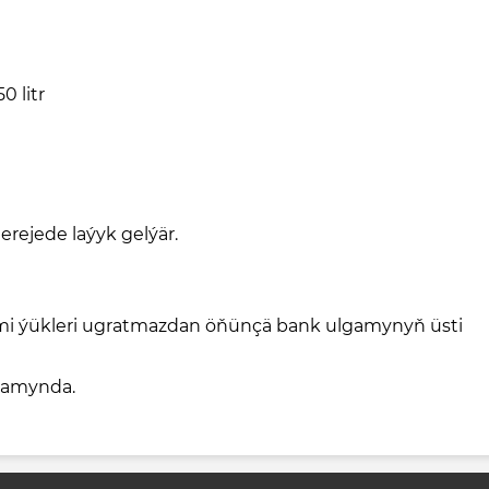
0 litr
erejede laýyk gelýär.
rimi ýükleri ugratmazdan öňünçä bank ulgamynyň üsti
wamynda.