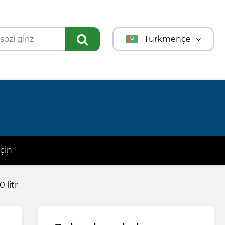
Türkmençe
English
Türkçe
Русский
çin
 litr