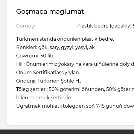
Goşmaça maglumat
Görnüş:
Plastik bedre (gapakly) 5
Türkmenistanda öndürilen plastik bedre.
Reňkleri: gök, sary, gyzyl, ýaşyl, ak
Göwrümi: 50 litr
Hili: Önümlerimiz ýokary halkara ülňülerine doly d
Önüm Sertifikatlaşdyrylan.
Öndüriji: Türkmen Şöhle HJ
Töleg şertleri: 50% göterimi öňünden, 50% göte
bilen tölemek şertinde.
Ugratmak möhleti: tölegden soň 7-15 günüň do