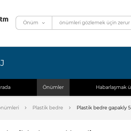
Önüm
Önüm
Kärhana
J
arada
Önümler
Habarlaşmak ü
önümleri
Plastik bedre
Plastik bedre gapakly 50