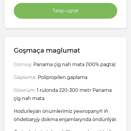
Talap ugrat
Goşmaça maglumat
Görnüş:
Panama çig nah mata (100% pagta)
Gaplama:
Polipropilen gaplama
Göwrüm:
1 rulonda 220-300 metr Panama
çig nah mata
Hödürleýän önümlerimiz ýewropanyň iň
öňdebaryjy dokma enjamlarynda öndürilýär.