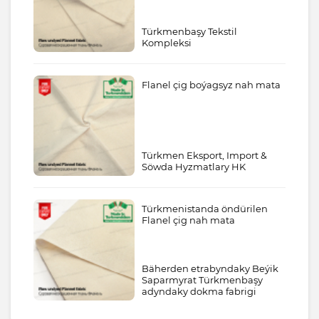
Türkmenbaşy Tekstil
Kompleksi
Flanel çig boýagsyz nah mata
Türkmen Eksport, Import &
Söwda Hyzmatlary HK
Türkmenistanda öndürilen
Flanel çig nah mata
Bäherden etrabyndaky Beýik
Saparmyrat Türkmenbaşy
adyndaky dokma fabrigi