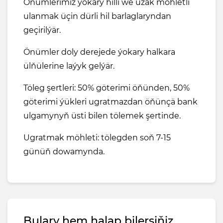
Önümlerimiz ýokary hilli we uzak möhletli
ulanmak üçin dürli hil barlaglaryndan
geçirilýär.
Önümler doly derejede ýokary halkara
ülňülerine laýyk gelýär.
Töleg şertleri: 50% göterimi öňünden, 50%
göterimi ýükleri ugratmazdan öňünçä bank
ulgamynyň üsti bilen tölemek şertinde.
Ugratmak möhleti: tölegden soň 7-15
günüň dowamynda.
Bulary hem halap bilersiňiz