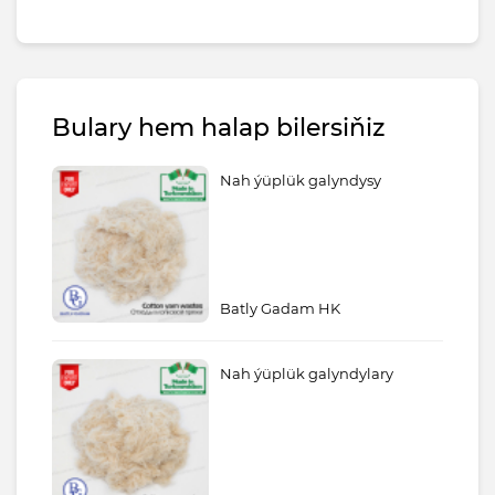
Bulary hem halap bilersiňiz
Nah ýüplük galyndysy
Batly Gadam HK
Nah ýüplük galyndylary