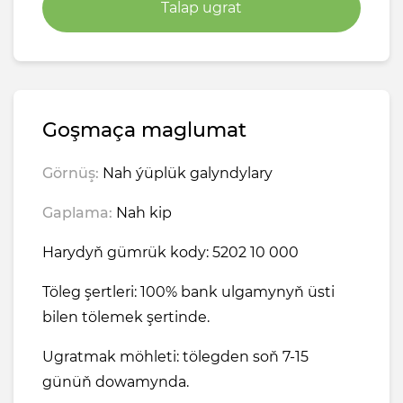
Talap ugrat
Goşmaça maglumat
Görnüş:
Nah ýüplük galyndylary
Gaplama:
Nah kip
Harydyň gümrük kody: 5202 10 000
Töleg şertleri: 100% bank ulgamynyň üsti
bilen tölemek şertinde.
Ugratmak möhleti: tölegden soň 7-15
günüň dowamynda.