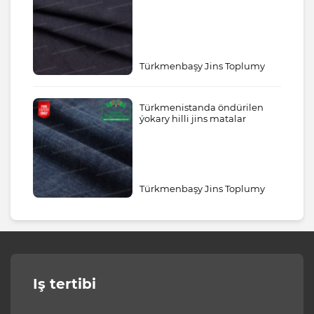
Türkmenbaşy Jins Toplumy
Türkmenistanda öndürilen
ýokary hilli jins matalar
Türkmenbaşy Jins Toplumy
Iş tertibi