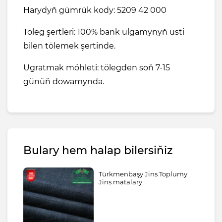
Harydyň gümrük kody: 5209 42 000
Töleg şertleri: 100% bank ulgamynyň üsti
bilen tölemek şertinde.
Ugratmak möhleti: tölegden soň 7-15
günüň dowamynda.
Bulary hem halap bilersiňiz
Türkmenbaşy Jins Toplumy
Jins matalary