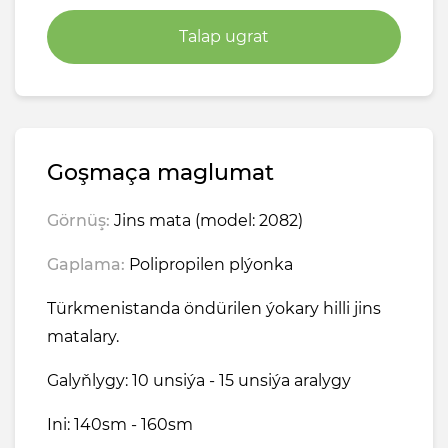
Talap ugrat
Goşmaça maglumat
Görnüş:
Jins mata (model: 2082)
Gaplama:
Polipropilen plýonka
Türkmenistanda öndürilen ýokary hilli jins
matalary.
Galyňlygy: 10 unsiýa - 15 unsiýa aralygy
Ini: 140sm - 160sm