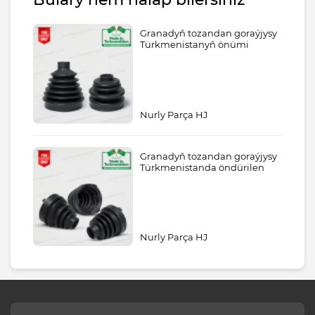
Granadyň tozandan goraýjysy
Türkmenistanyň önümi
Nurly Parça HJ
Granadyň tozandan goraýjysy
Türkmenistanda öndürilen
Nurly Parça HJ