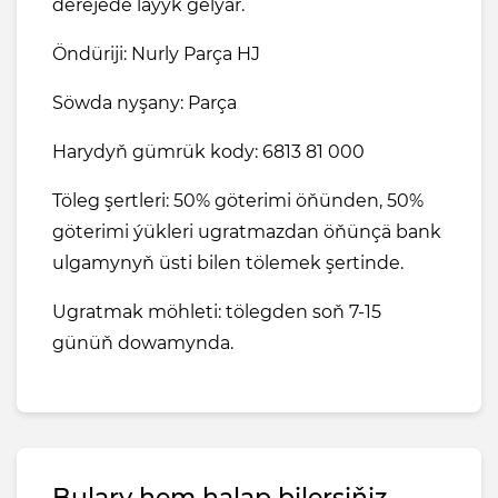
derejede laýyk gelýär.
Öndüriji: Nurly Parça HJ
Söwda nyşany: Parça
Harydyň gümrük kody: 6813 81 000
Töleg şertleri: 50% göterimi öňünden, 50%
göterimi ýükleri ugratmazdan öňünçä bank
ulgamynyň üsti bilen tölemek şertinde.
Ugratmak möhleti: tölegden soň 7-15
günüň dowamynda.
Bulary hem halap bilersiňiz