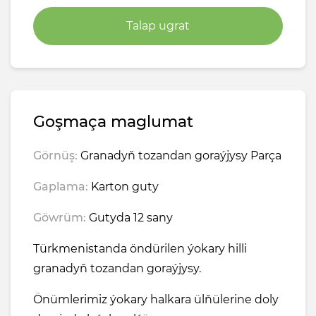
Talap ugrat
Goşmaça maglumat
Görnüş:
Granadyň tozandan goraýjysy Parça
Gaplama:
Karton guty
Göwrüm:
Gutyda 12 sany
Türkmenistanda öndürilen ýokary hilli
granadyň tozandan goraýjysy.
Önümlerimiz ýokary halkara ülňülerine doly