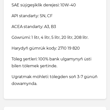
SAE süýgeşiklik derejesi: 10W-40
API standarty: SN, CF
ACEA standarty: A3, B3
Göwrümi: 1 litr, 4 litr, 5 litr, 20 litr, 208 litr.
Harydyň gümrük kody: 2710 19 820
Töleg şertleri: 100% bank ulgamynyň üsti
bilen tölemek şertinde.
Ugratmak möhleti: tölegden soň 3-7 günüň
dowamynda.