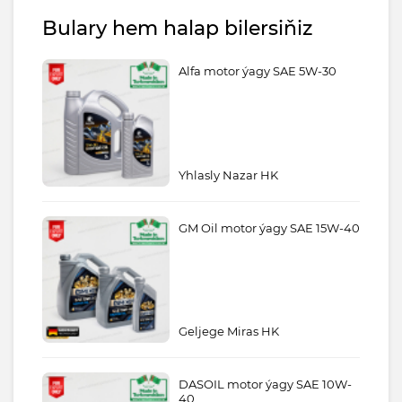
Bulary hem halap bilersiňiz
Alfa motor ýagy SAE 5W-30
Yhlasly Nazar HK
GM Oil motor ýagy SAE 15W-40
Geljege Miras HK
DASOIL motor ýagy SAE 10W-
40