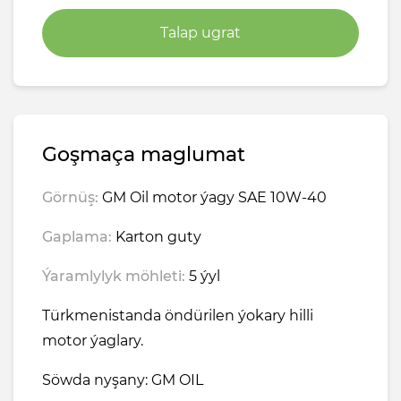
Talap ugrat
Goşmaça maglumat
Görnüş:
GM Oil motor ýagy SAE 10W-40
Gaplama:
Karton guty
Ýaramlylyk möhleti:
5 ýyl
Türkmenistanda öndürilen ýokary hilli
motor ýaglary.
Söwda nyşany: GM OIL