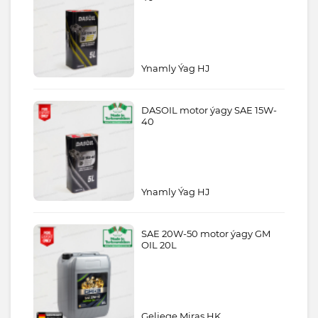
Ynamly Ýag HJ
DASOIL motor ýagy SAE 15W-
40
Ynamly Ýag HJ
SAE 20W-50 motor ýagy GM
OIL 20L
Geljege Miras HK