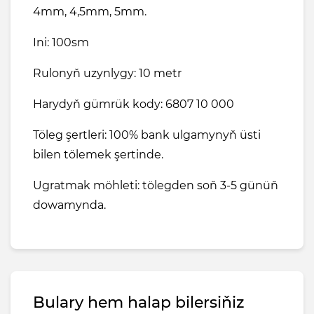
4mm, 4,5mm, 5mm.
Ini: 100sm
Rulonyň uzynlygy: 10 metr
Harydyň gümrük kody: 6807 10 000
Töleg şertleri: 100% bank ulgamynyň üsti
bilen tölemek şertinde.
Ugratmak möhleti: tölegden soň 3-5 günüň
dowamynda.
Bulary hem halap bilersiňiz