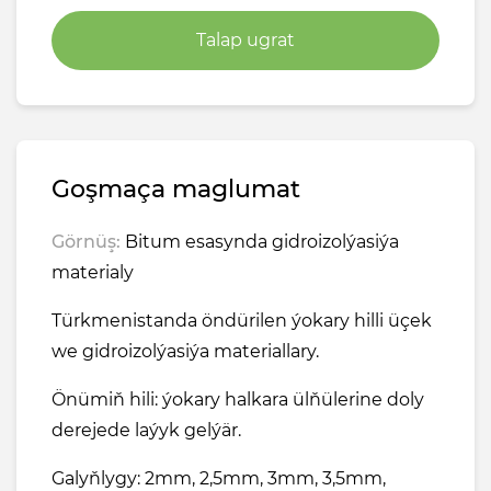
Talap ugrat
Goşmaça maglumat
Görnüş:
Bitum esasynda gidroizolýasiýa
materialy
Türkmenistanda öndürilen ýokary hilli üçek
we gidroizolýasiýa materiallary.
Önümiň hili: ýokary halkara ülňülerine doly
derejede laýyk gelýär.
Galyňlygy: 2mm, 2,5mm, 3mm, 3,5mm,