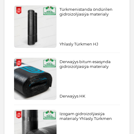
Türkmenistanda öndürilen
gidroizolýasiýa materialy
Yhlasly Türkmen HJ
Derwaýys bitum esasynda
gidroizolýasiýa materialy
Derwaýys HK
Izogam gidroizolýasiýa
materialy Yhlasly Türkmen