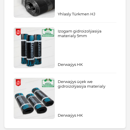
Yhlasly Türkmen HJ
Izogam gidroizolýasiýa
materialy 5mm
Derwaýys HK
Derwaýys üçek we
gidroizolýasiýa materialy
Derwaýys HK