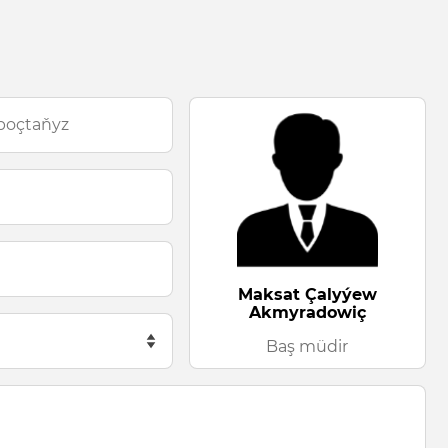
Maksat Çalyýew
Akmyradowiç
Baş müdir