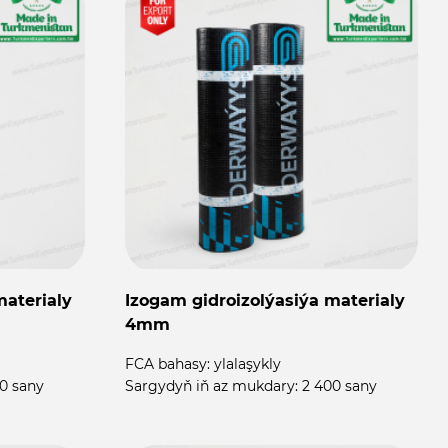
materialy
Izogam gidroizolýasiýa materialy
4mm
FCA bahasy:
ylalaşykly
0 sany
Sargydyň iň az mukdary:
2 400 sany