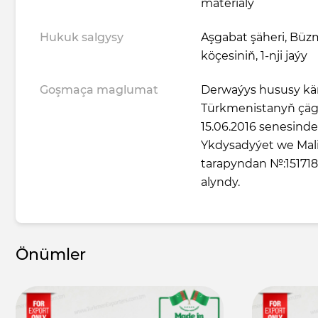
materialy
Hukuk salgysy
Aşgabat şäheri, Büzm
köçesiniň, 1-nji jaýy
Goşmaça maglumat
Derwaýys hususy kä
Türkmenistanyň çägi
15.06.2016 senesind
Ykdysadyýet we Maliý
tarapyndan №:151718
alyndy.
Önümler