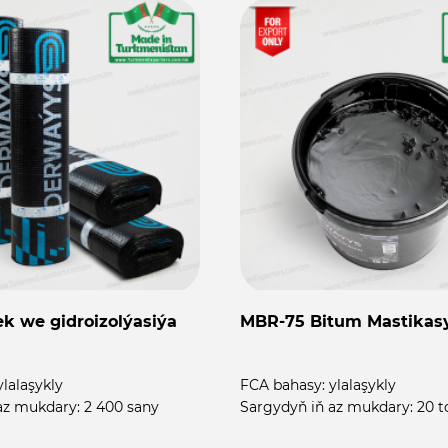
k we gidroizolýasiýa
MBR-75 Bitum Mastikas
ylalaşykly
FCA bahasy:
ylalaşykly
az mukdary:
2 400 sany
Sargydyň iň az mukdary:
20 t