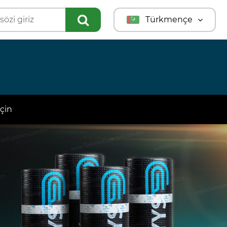
Türkmençe
English
Türkçe
Русский
çin