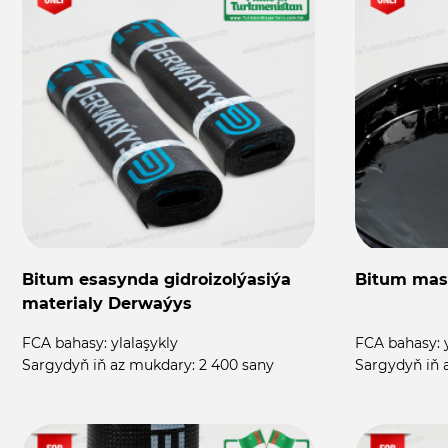
Bitum esasynda gidroizolýasiýa
Bitum mas
materialy Derwaýys
FCA bahasy:
ylalaşykly
FCA bahasy:
Sargydyň iň az mukdary:
2 400 sany
Sargydyň iň 