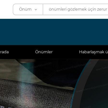
Önüm
Önüm
Kärhana
arada
Önümler
Habarlaşmak ü