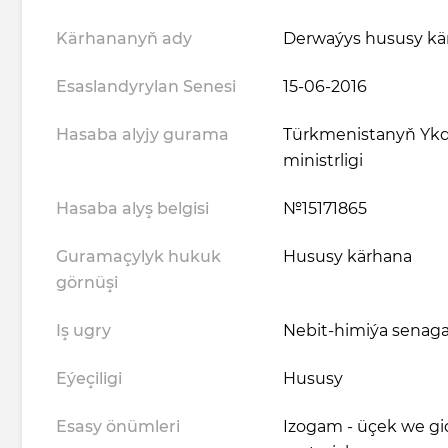
Kärhananyň ady
Derwaýys hususy kä
Esaslandyrylan Senesi
15-06-2016
Hasaba alyjy gurama
Türkmenistanyň Ykd
ministrligi
Hasaba alyş belgisi
№15171865
Guramaçylyk hukuk
Hususy kärhana
görnüşi
Iş ugry
Nebit-himiýa senag
Eýeçiligi
Hususy
Esasy önümleri
Izogam - üçek we gid