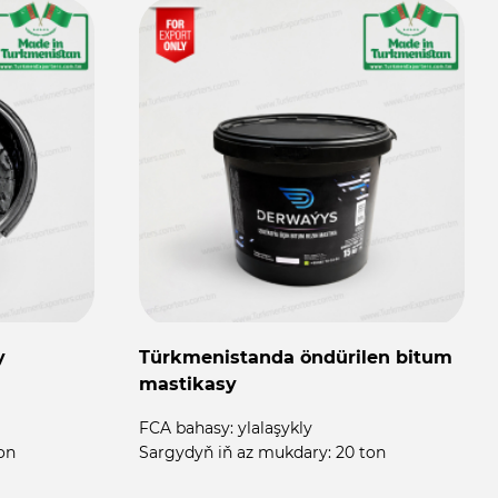
y
Türkmenistanda öndürilen bitum
mastikasy
FCA bahasy:
ylalaşykly
on
Sargydyň iň az mukdary:
20 ton