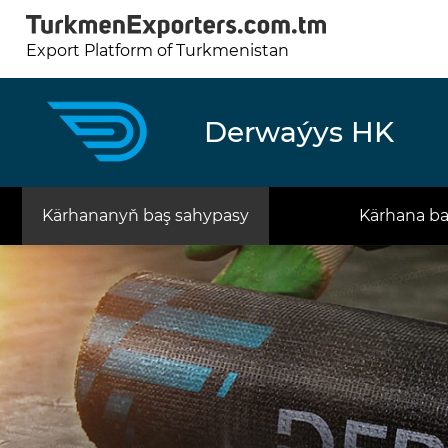
Export Platform of Turkmenistan
Derwaýys HK
Kärhananyň baş sahypasy
Kärhana b