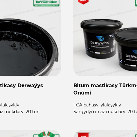
tikasy Derwaýys
Bitum mastikasy Türkm
Önümi
ylalaşykly
FCA bahasy:
ylalaşykly
az mukdary:
20 ton
Sargydyň iň az mukdary:
20 t