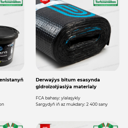
enistanyň
Derwaýys bitum esasynda
gidroizolýasiýa materialy
FCA bahasy:
ylalaşykly
on
Sargydyň iň az mukdary:
2 400 sany