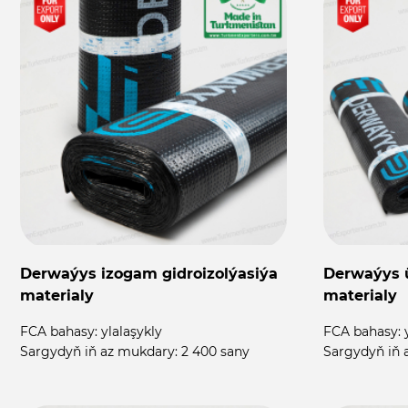
Derwaýys izogam gidroizolýasiýa
Derwaýys ü
materialy
materialy
FCA bahasy:
ylalaşykly
FCA bahasy:
Sargydyň iň az mukdary:
2 400 sany
Sargydyň iň 