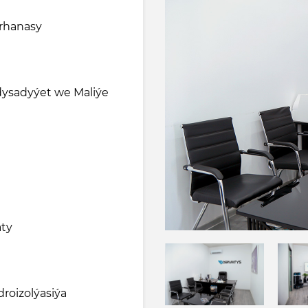
rhanasy
ysadyýet we Maliýe
aty
roizolýasiýa