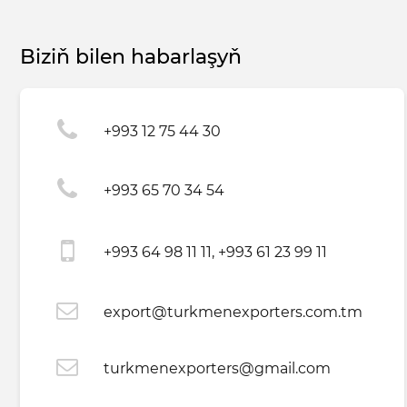
Biziň bilen habarlaşyň
+993 12 75 44 30
+993 65 70 34 54
+993 64 98 11 11, +993 61 23 99 11
export@turkmenexporters.com.tm
turkmenexporters@gmail.com