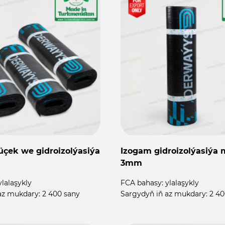
çek we gidroizolýasiýa
Izogam gidroizolýasiýa 
3mm
ylalaşykly
FCA bahasy:
ylalaşykly
az mukdary:
2 400 sany
Sargydyň iň az mukdary:
2 40