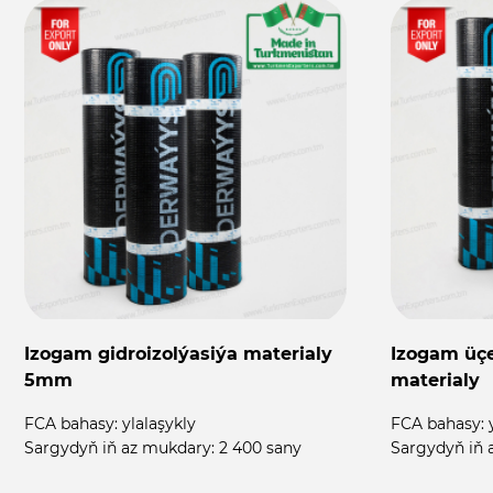
Izogam gidroizolýasiýa materialy
Izogam üçe
5mm
materialy
FCA bahasy:
ylalaşykly
FCA bahasy:
Sargydyň iň az mukdary:
2 400 sany
Sargydyň iň 