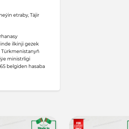
eýin etraby, Täjir
rhanasy
nde ilkinji gezek
e Türkmenistanyň
e ministrligi
65 belgiden hasaba