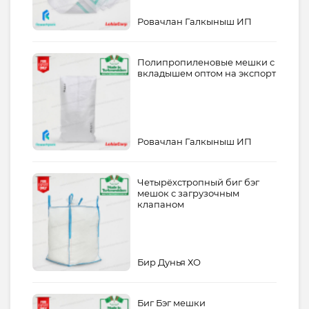
Ровачлан Галкыныш ИП
Полипропиленовые мешки с
вкладышем оптом на экспорт
Ровачлан Галкыныш ИП
Четырёхстропный биг бэг
мешок с загрузочным
клапаном
Бир Дунья ХО
Биг Бэг мешки