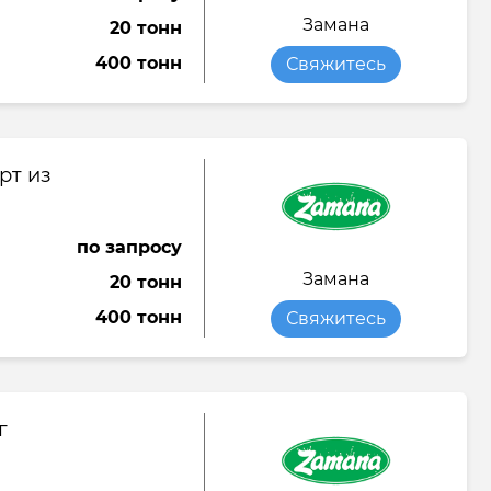
Замана
20 тонн
ол
Эко сумка
Яйцо куриное
400 тонн
Свяжитесь
л
олокно
зик
е
нья
чной стирки
рт из
оты
ь
ентраты
по запросу
 премиум-
ы
Замана
20 тонн
тья посуды
400 тонн
Свяжитесь
авчины
г