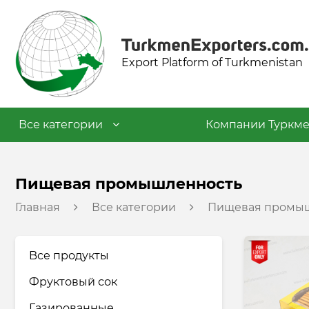
Export Platform of Turkmenistan
Все категории
Компании Туркме
Текстильная промышленность
Пищевая промышленность
Главная
Все категории
Пищевая промы
Пищевая промышленность
Нефтехимическая
Bсе продукты
промышленность
Фруктовый сок
Промышленность строительных
Газированные