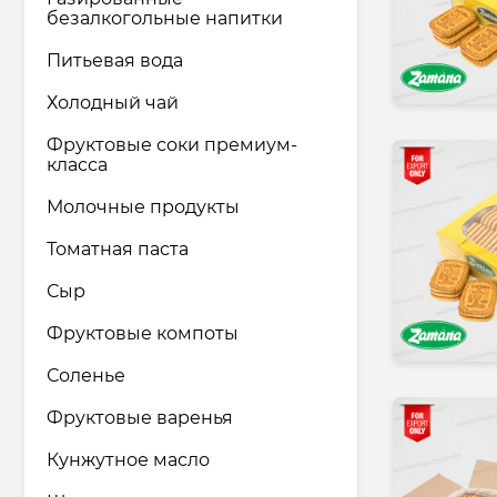
материалов
безалкогольные напитки
Фармацевтическая
Питьевая вода
промышленность
Холодный чай
Хозяйственные товары & средства
Фруктовые соки премиум-
по уходу
класса
Транспортные & Логистические
Молочные продукты
услуги
Томатная паста
Юридические & Консалтинговые
Сыр
услуги
Фруктовые компоты
Туризм & Туристические услуги
Соленье
Фруктовые варенья
Кунжутное масло