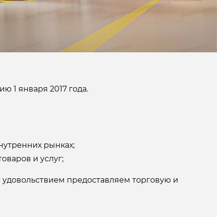
ол
Эко сумка
Яйцо куриное
л
олокно
зик
е
нья
чной стирки
оты
ь
ю 1 января 2017 года.
ентраты
 премиум-
ы
тья посуды
нутренних рынках;
авчины
оваров и услуг;
с удовольствием предоставляем торговую и