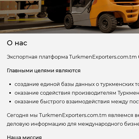
материалов
Фармацевтическая
промышленность
Хозяйственные товары & средства
по уходу
О нас
Транспортные & Логистические
Экспортная платформа TurkmenExporters.com.tm бы
услуги
Главными целями являются
Юридические & Консалтинговые
услуги
создание единой базы данных о туркменских т
оказание содействия производителям Туркмени
Туризм & Туристические услуги
оказание быстрого взаимодействия между пост
Сегодня мы TurkmenExporters.com.tm являемся в
деловую информацию для международного бизне
Наша миссия