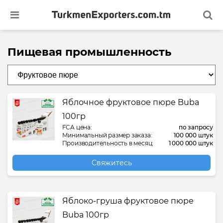
Пищевая промышленность
Банный халат
Аджика
Антифриз
Бумага лайнер
Вулканическая грязь
Автошампунь
Авиационная перевозка грузов
Арбитраж. Представительство в
Бронирование гостиниц, билетов на
Махровое полотенц
Молочные продукт
Полиэтиленовый м
Ортопедические ко
Молнии для одежд
Транспортно-логист
арбитражном суде
самолет и ж/д билетов
в Туркменистане
Вата нестерильная
Газированные безалкогольные
Битумная мастика
ДСП древесно-стружечная плита
Густой экстракт солодкового корня
Антизасор
Аренда контейнеров
Мебельная ткань
Питьевая вода
Полиэтиленовый па
Перевязочные сред
Мыльная стружка
Яблочное фруктовое пюре Buba
напитки
Аудит финансовой отчетности
Визовая поддержка для деловых
Услуги по хранению
целей
100гр
Ватные палочки
Втулка стабилизатора
Зеркало
Корень солодки
Бумажные полотенца
Визовая поддержка для водителей
Мужские носки
Сахарное печенье
Пыльник гранат
Стерильные бинты
Ополаскиватель для
FCA цена:
по запросу
Жареный кофе в зернах
транспортных компаний
Оказание юридических услуг по
Услуги таможенного
Минимальный размер заказа:
100 000 штук
регистрации юридических лиц
Оказание визовой поддержки для
Туркменистане
Производительность в месяц:
1 000 000 штук
иностранных граждан
Верблюжья шерсть
Гидравлическое масло
Коробки гофрированные
Лечебная грязь
Бумажные салфетки
Овечья шерсть
Семена кунжута
ПЭТ крышка
Экстракт солодково
Отбеливатель
Жевательная резинка
Железнодорожная перевозка
порошок
Свяжитесь
грузов
Перевод международных
коммерческих контрактов
Транспортное обслуживание и
Вискозная ткань
Гидроизоляционная мембрана
Листовое стекло
Лечебная минеральная вода
Влажные салфетки
Одеяла с наполнит
Соленье
ПЭТ преформа
Пищевые контейне
трансферы на встречу/проводы
Калий хлористый
Консультационные услуги в области
международной логистики
Перевод юридических документов
Детские носки
Жидкость AUS32
Пластиковый профиль для окон и
Лечебная соль для SPA ванн
Горшок для цветов
Отбеленное хлопко
Сухарики
Сайлентблок
Пластиковая корзи
Яблоко-груша фруктовое пюре
Экскурсионные туры и осмотр
Кетчуп
дверей
достопримечательностей
Buba 100гр
Курьерская доставка
Разработка, экспертиза и