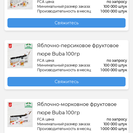
Детские трикотажные изделия
Моторное масло
Медицинская маска
Детская пластиковая ванна
Отбеленный гидроф
Сыр
Тормозная колодка
Пластиковое ведро
FCA цена:
по запросу
составление гражданско-правовых
Кофе растворимый 3 в 1
Полиэтиленовая труба
Минимальный размер заказа:
100 000 штук
договоров
Производительность в месяц:
1 000 000 штук
Международная перевозка опасных
Джинсовая ткань
Мусорный пакет
Медицинская стеклянная тара
Детский пластиковый горшок
Отходы пряжи
Томатная паста
Трансмиссионное м
Пластиковый кувши
грузов
Круассан
Сварочный электрод
Свяжитесь
Услуги по внедрению
международных стандартов
Джинсы
Полипропиленовая пленка
Медицинский халат
Жидкое мыло
Отходы хлопка
Томатный сок
Пластиковый совок
Международные перевозки грузов
Крупа маш
Стеклянная тара
автомобильным транспортом
Услуги синхронного переводчика
Яблочно-персиковое фруктовое
Женские носки
Полипропиленовая пряжа BCF
Нетканое полотно Мельтблаун
Жидкое средство для стирки
Пледы
Топленая смесь
Пластиковый стол
Крупа пшено
пюре Buba 100гр
Международные рефрижераторные
перевозки грузов
Юридические и Консалтинговые
FCA цена:
по запросу
Ковер
Полипропиленовый мешок
Нетканое полотно Спанбонд
Канцелярские файлы
Полиэфирное воло
Фруктовое пюре
Пластиковый стул
услуги
Минимальный размер заказа:
100 000 штук
Кунжутное масло
Производительность в месяц:
1 000 000 штук
Морская перевозка грузов
Марля суровая
Полипропиленовый рукав
Носки от варикоза
Карандаш
Постельное белье
Фруктовые варенья
Пластиковый тазик
Юридический аудит
Макароны
Свяжитесь
Яблочно-морковное фруктовое
пюре Buba 100гр
FCA цена:
по запросу
Минимальный размер заказа:
100 000 штук
Производительность в месяц:
1 000 000 штук