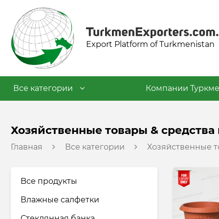
Export Platform of Turkmenistan
Все категории
Компании Туркме
Текстильная промышленность
Хозяйственные товары & средства 
Главная
Все категории
Хозяйственные то
Пищевая промышленность
Нефтехимическая
Bсе продукты
промышленность
Влажные салфетки
Промышленность строительных
Стеклянная банка