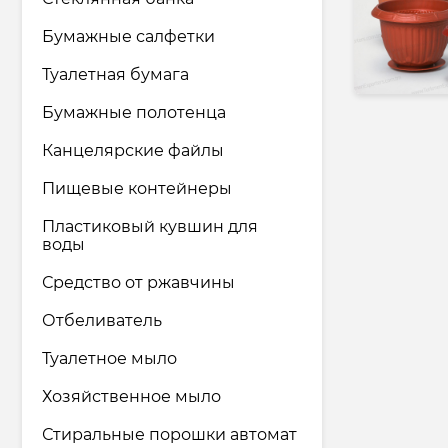
материалов
Бумажные салфетки
Фармацевтическая
промышленность
Туалетная бумага
Бумажные полотенца
Хозяйственные товары & средства
по уходу
Канцелярские файлы
Транспортные & Логистические
Пищевые контейнеры
услуги
Пластиковый кувшин для
воды
Юридические & Консалтинговые
услуги
Средство от ржавчины
Туризм & Туристические услуги
Отбеливатель
Туалетное мыло
Хозяйственное мыло
Стиральные порошки автомат