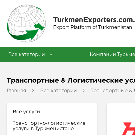
Export Platform of Turkmenistan
Все категории
Компании Туркме
Текстильная промышленность
Транспортные & Логистические ус
Главная
Все категории
Транспортные & 
Пищевая промышленность
Нефтехимическая
Все услуги
промышленность
Транспортно-логистические
услуги в Туркменистане
Промышленность строительных