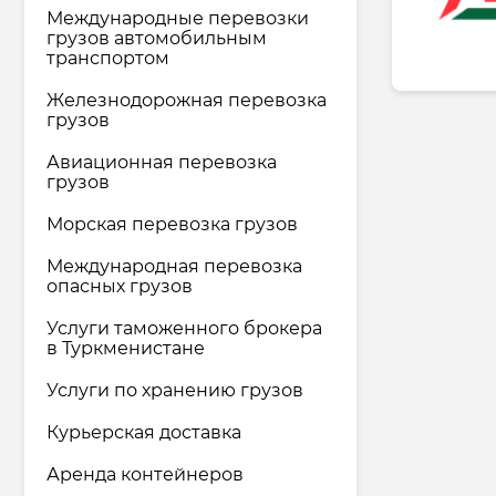
материалов
Международные перевозки
грузов автомобильным
Фармацевтическая
транспортом
промышленность
Железнодорожная перевозка
грузов
Хозяйственные товары & средства
по уходу
Авиационная перевозка
грузов
Транспортные & Логистические
услуги
Морская перевозка грузов
Международная перевозка
Юридические & Консалтинговые
опасных грузов
услуги
Услуги таможенного брокера
в Туркменистане
Туризм & Туристические услуги
Услуги по хранению грузов
Курьерская доставка
Аренда контейнеров