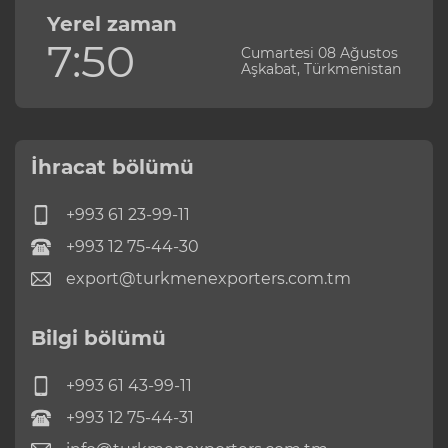
Yerel zaman
7:50
Cumartesi 08 Ağustos
Aşkabat, Türkmenistan
İhracat bölümü
+993 61 23-99-11
+993 12 75-44-30
export@turkmenexporters.com.tm
Bilgi bölümü
+993 61 43-99-11
+993 12 75-44-31