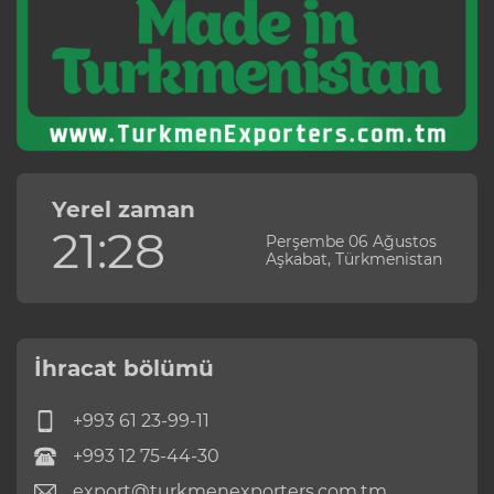
Yerel zaman
21:28
Perşembe 06 Ağustos
Aşkabat, Türkmenistan
İhracat bölümü
+993 61 23-99-11
+993 12 75-44-30
export@turkmenexporters.com.tm