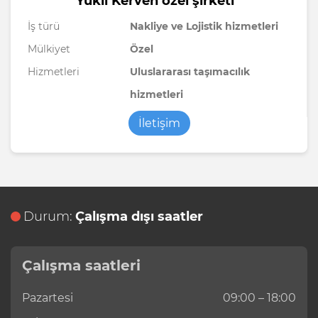
Yükli Kerven özel şirketi
İş türü
Nakliye ve Lojistik hizmetleri
Mülkiyet
Özel
Hizmetleri
Uluslararası taşımacılık
hizmetleri
İletişim
Durum:
Çalışma dışı saatler
Çalışma saatleri
Pazartesi
09:00 – 18:00