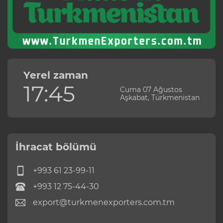
Yerel zaman
17:45
Cuma 07 Ağustos
Aşkabat, Türkmenistan
İhracat bölümü
+993 61 23-99-11
+993 12 75-44-30
export@turkmenexporters.com.tm