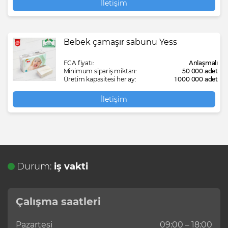
İletişim
Bebek çamaşır sabunu Yess
FCA fiyatı:
Anlaşmalı
Minimum sipariş miktarı:
50 000 adet
Üretim kapasitesi her ay:
1 000 000 adet
İletişim
Durum:
iş vakti
Çalışma saatleri
Pazartesi
09:00 – 18:00