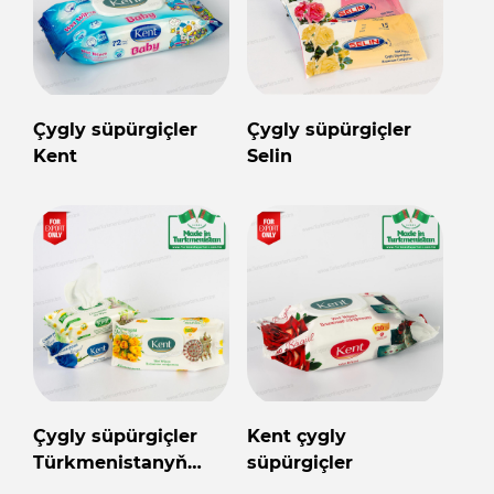
Çygly süpürgiçler
Çygly süpürgiçler
Kent
Selin
Çygly süpürgiçler
Kent çygly
Türkmenistanyň
süpürgiçler
önümi