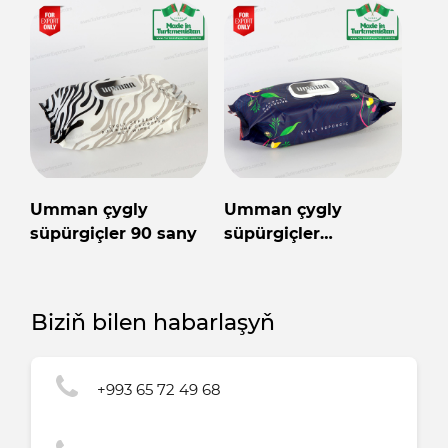
Umman çygly
Umman çygly
süpürgiçler 90 sany
süpürgiçler
Türkmenistanda
öndürildi
Biziň bilen habarlaşyň
+993 65 72 49 68