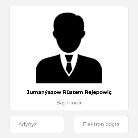
Jumanýazow Rüstem Rejepowiç
Baş müdir