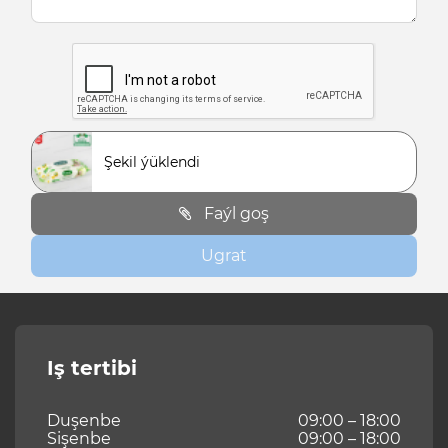
Şekil ýüklendi
Faýl goş
Ugrat
Iş tertibi
Duşenbe
09:00 – 18:00
Sişenbe
09:00 – 18:00