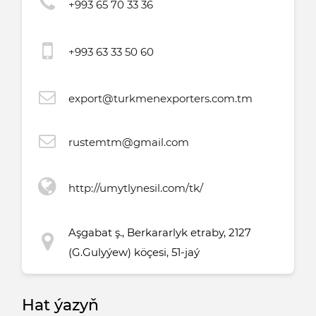
+993 65 70 33 36
+993 63 33 50 60
export@turkmenexporters.com.tm
rustemtm@gmail.com
http://umytlynesil.com/tk/
Aşgabat ş., Berkararlyk etraby, 2127
(G.Gulyýew) köçesi, 51-jaý
Hat ýazyň