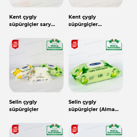
Kent çygly
Kent çygly
süpürgiçler sary
süpürgiçler
bägül 120 sany
Türkmenistanyň
önümi
Selin çygly
Selin çygly
süpürgiçler
süpürgiçler (Alma
120 sany)