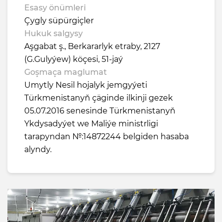
Esasy önümleri
Çygly süpürgiçler
Hukuk salgysy
Aşgabat ş., Berkararlyk etraby, 2127
(G.Gulyýew) köçesi, 51-jaý
Goşmaça maglumat
Umytly Nesil hojalyk jemgyýeti
Türkmenistanyň çäginde ilkinji gezek
05.07.2016 senesinde Türkmenistanyň
Ykdysadyýet we Maliýe ministrligi
tarapyndan №:14872244 belgiden hasaba
alyndy.