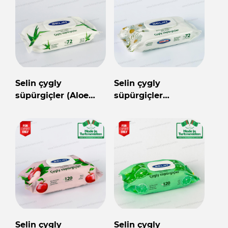
Selin çygly
Selin çygly
süpürgiçler (Aloe
süpürgiçler
vera 72 sany)
(Çopantelpek 72
sany)
Selin çygly
Selin çygly