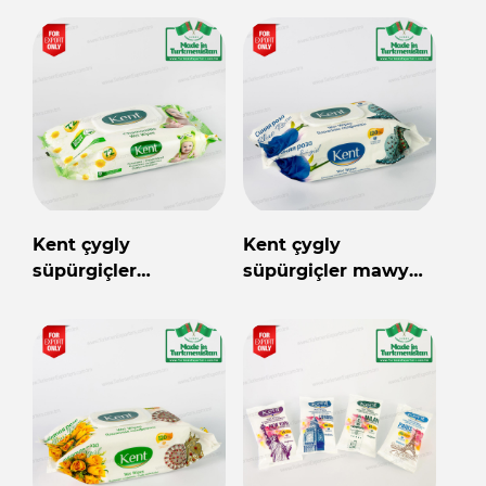
Kent çygly
Kent çygly
süpürgiçler
süpürgiçler mawy
çopantelpek 72 sany
bägül 120 sany