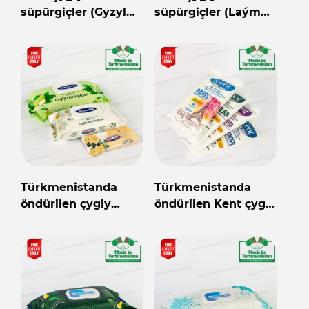
süpürgiçler (Gyzyl
süpürgiçler (Laým
alma 120 sany)
120 sany)
Türkmenistanda
Türkmenistanda
öndürilen çygly
öndürilen Kent çygly
süpürgiçler
süpürgiçler