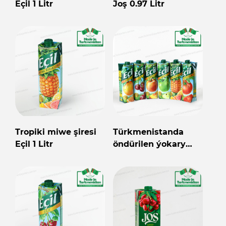
Eçil 1 Litr
Joş 0.97 Litr
Tropiki miwe şiresi
Türkmenistanda
Eçil 1 Litr
öndürilen ýokary
hilli miwe şireleri
EÇIL