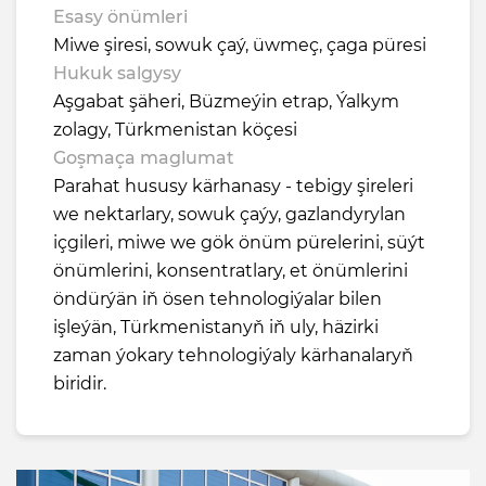
Esasy önümleri
Miwe şiresi, sowuk çaý, üwmeç, çaga püresi
Hukuk salgysy
Aşgabat şäheri, Büzmeýin etrap, Ýalkym
zolagy, Türkmenistan köçesi
Goşmaça maglumat
Parahat hususy kärhanasy - tebigy şireleri
we nektarlary, sowuk çaýy, gazlandyrylan
içgileri, miwe we gök önüm pürelerini, süýt
önümlerini, konsentratlary, et önümlerini
öndürýän iň ösen tehnologiýalar bilen
işleýän, Türkmenistanyň iň uly, häzirki
zaman ýokary tehnologiýaly kärhanalaryň
biridir.