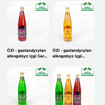
ÖZI - gazlandyrylan
ÖZI - gazlandyrylan
alkogolsyz içgi Gara
alkogolsyz içgi
smorodina 0,5 litr
Limonad 0,5 litr