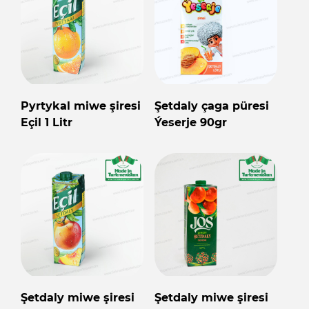
Pyrtykal miwe şiresi
Şetdaly çaga püresi
Eçil 1 Litr
Ýeserje 90gr
Şetdaly miwe şiresi
Şetdaly miwe şiresi