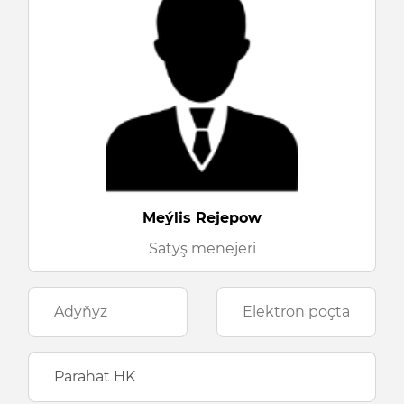
Meýlis Rejepow
Satyş menejeri