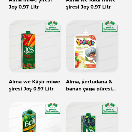
Joş 0.97 Litr
şiresi Joş 0.97 Litr
Alma we Käşir miwe
Alma, ýertudana &
şiresi Joş 0.97 Litr
banan çaga püresi
Ýeserje 90gr