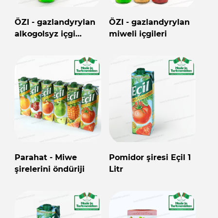
ÖZI - gazlandyrylan
ÖZI - gazlandyrylan
alkogolsyz içgi
miweli içgileri
Tarhun 0,5 litr
Parahat - Miwe
Pomidor şiresi Eçil 1
şirelerini öndüriji
Litr