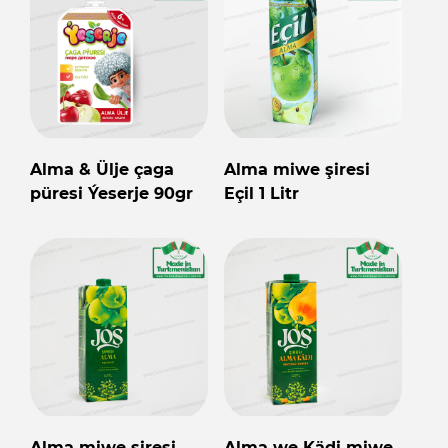
Alma & Ülje çaga
Alma miwe şiresi
püresi Ýeserje 90gr
Eçil 1 Litr
Alma miwe şiresi
Alma we Kädi miwe