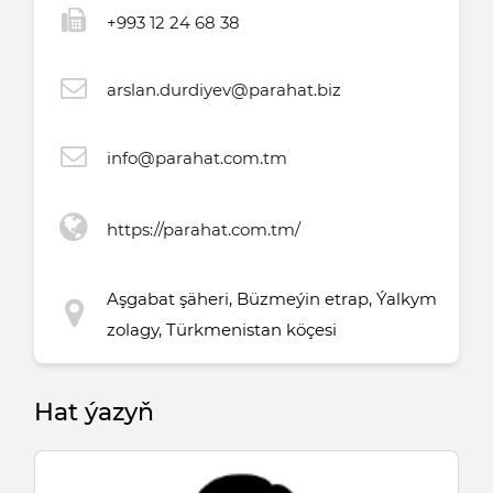
+993 12 24 68 38
arslan.durdiyev@parahat.biz
info@parahat.com.tm
https://parahat.com.tm/
Aşgabat şäheri, Büzmeýin etrap, Ýalkym
zolagy, Türkmenistan köçesi
Hat ýazyň