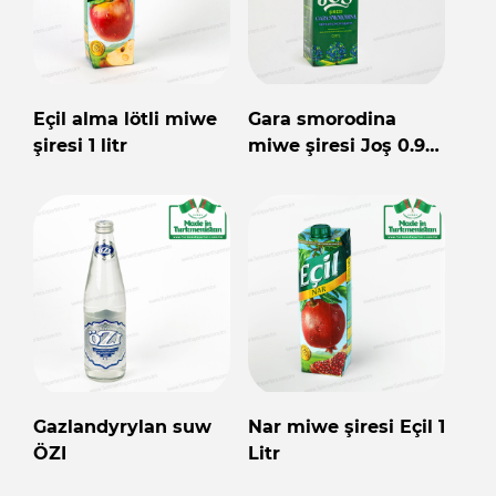
Eçil alma lötli miwe
Gara smorodina
şiresi 1 litr
miwe şiresi Joş 0.97
Litr
Gazlandyrylan suw
Nar miwe şiresi Eçil 1
ÖZI
Litr